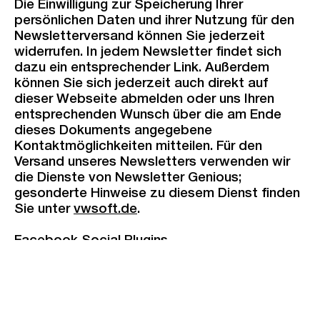
Die Einwilligung zur Speicherung Ihrer
persönlichen Daten und ihrer Nutzung für den
Newsletterversand können Sie jederzeit
widerrufen. In jedem Newsletter findet sich
dazu ein entsprechender Link. Außerdem
können Sie sich jederzeit auch direkt auf
dieser Webseite abmelden oder uns Ihren
entsprechenden Wunsch über die am Ende
dieses Dokuments angegebene
Kontaktmöglichkeiten mitteilen. Für den
Versand unseres Newsletters verwenden wir
die Dienste von Newsletter Genious;
gesonderte Hinweise zu diesem Dienst finden
Sie unter
vwsoft.de
.
Facebook Social Plugins
Unser Angebot verwendet Social Plugins
(„Plugins“) des sozialen Netzwerkes
facebook.com, welches von der Facebook
Inc., 1601 S. California Ave, Palo Alto, CA
94304, USA betrieben wird („Facebook“). Die